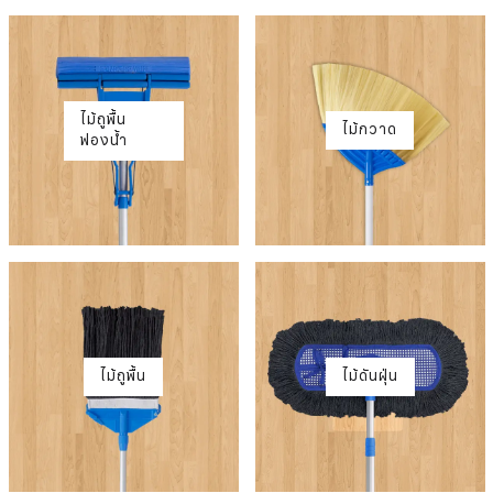
ไม้ถูพื้น
ไม้กวาด
ฟองน้ำ
ไม้ถูพื้น
ไม้ดันฝุ่น