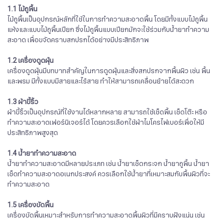
1.1 ไม้ถูพื้น
ไม้ถูพื้นเป็นอุปกรณ์หลักที่ใช้ในการทำความสะอาดพื้น โดยมีทั้งแบบไม้ถูพื้น
แห้งและแบบไม้ถูพื้นเปียก ซึ่งไม้ถูพื้นแบบเปียกมักจะใช้ร่วมกับน้ำยาทำความ
สะอาด เพื่อขจัดคราบสกปรกได้อย่างมีประสิทธิภาพ
1.2 เครื่องดูดฝุ่น
เครื่องดูดฝุ่นมีบทบาทสำคัญในการดูดฝุ่นและสิ่งสกปรกจากพื้นผิว เช่น พื้น
และพรม มีทั้งแบบมีสายและไร้สาย ทำให้สามารถเคลื่อนย้ายได้สะดวก
1.3 ผ้าขี้ริ้ว
ผ้าขี้ริ้วเป็นอุปกรณ์ที่ใช้งานได้หลากหลาย สามารถใช้เช็ดพื้น เช็ดโต๊ะ หรือ
ทำความสะอาดเฟอร์นิเจอร์ได้ โดยควรเลือกใช้ผ้าไมโครไฟเบอร์เพื่อให้มี
ประสิทธิภาพสูงสุด
1.4 น้ำยาทำความสะอาด
น้ำยาทำความสะอาดมีหลายประเภท เช่น น้ำยาเช็ดกระจก น้ำยาถูพื้น น้ำยา
เช็ดทำความสะอาดอเนกประสงค์ ควรเลือกใช้น้ำยาที่เหมาะสมกับพื้นผิวที่จะ
ทำความสะอาด
1.5 เครื่องขัดพื้น
เครื่องขัดพื้นเหมาะสำหรับการทำความสะอาดพื้นผิวที่มีคราบฝังแน่น เช่น